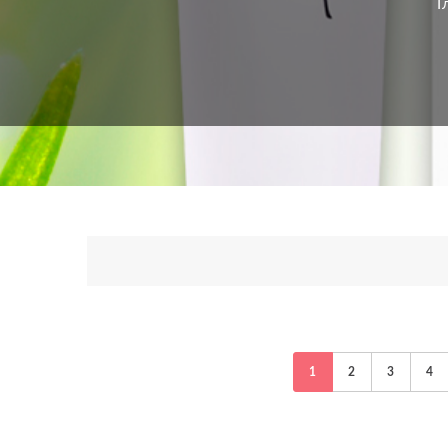
Г
1
2
3
4