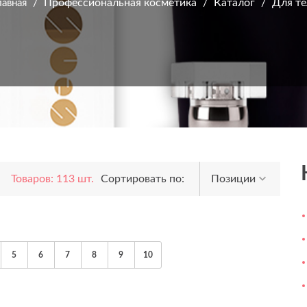
Профессиональная косметика
Каталог
Для те
лавная
Товаров: 113 шт.
Сортировать по:
Позиции
5
6
7
8
9
10